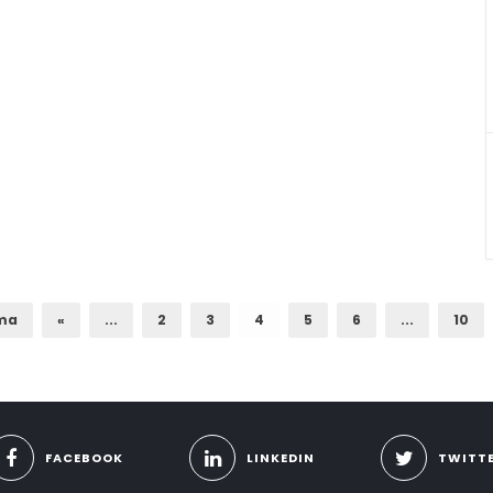
ima
«
...
2
3
4
5
6
...
10
FACEBOOK
LINKEDIN
TWITT