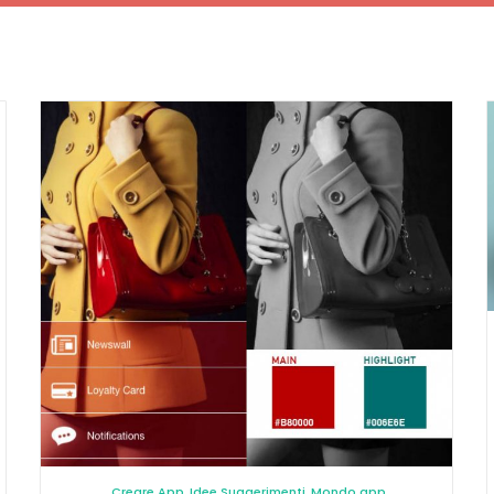
Creare App
,
Idee Suggerimenti
,
Mondo app