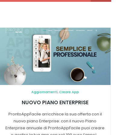
Aggiornamenti
,
Creare App
NUOVO PIANO ENTERPRISE
ProntoAppFacile arricchisce la sua offerta con il
nuovo piano Enterprise: con il nuovo Piano
Enterprise annuale di ProntoAppFacile puoi creare
e gestire la tua app con soli 199 euro l’anno!...