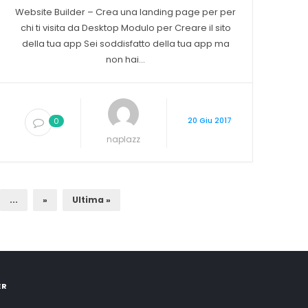
Website Builder – Crea una landing page per per
chi ti visita da Desktop Modulo per Creare il sito
della tua app Sei soddisfatto della tua app ma
non hai...
20 Giu 2017
0
naplazz
...
»
Ultima »
ER