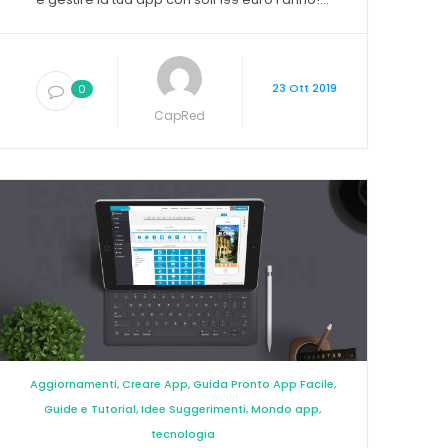
23 Ott 2019
0
CapRed
Aggiornamenti
,
Creare App
,
Guida Pronto App Facile
,
Guide e Tutorial
,
Idee Suggerimenti
,
Mondo app
,
tecnologia