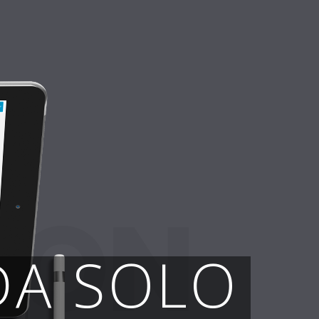
ION
DA SOLO