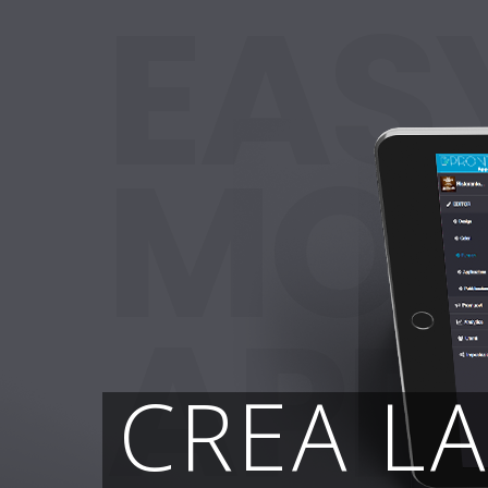
EAS
MOB
APP
CREA L