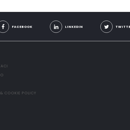
FACEBOOK
LINKEDIN
TWITT
ACI
TO
 & COOKIE POLICY