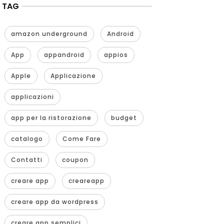
TAG
amazon underground
Android
App
appandroid
appios
Apple
Applicazione
applicazioni
app per la ristorazione
budget
catalogo
Come Fare
Contatti
coupon
creare app
creareapp
creare app da wordpress
creare app semplici