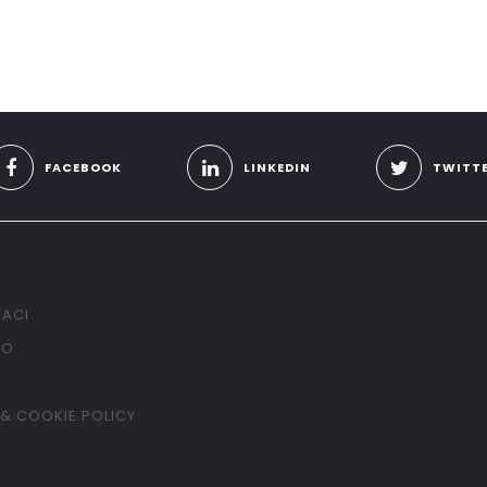
FACEBOOK
LINKEDIN
TWITT
ACI
TO
 & COOKIE POLICY