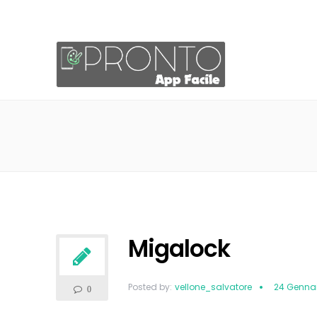
Migalock
Posted by:
vellone_salvatore
24 Gennai
0