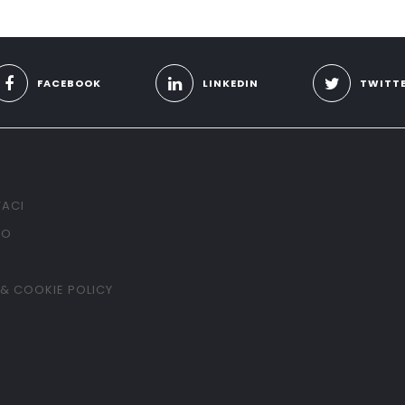
FACEBOOK
LINKEDIN
TWITT
ACI
TO
 & COOKIE POLICY