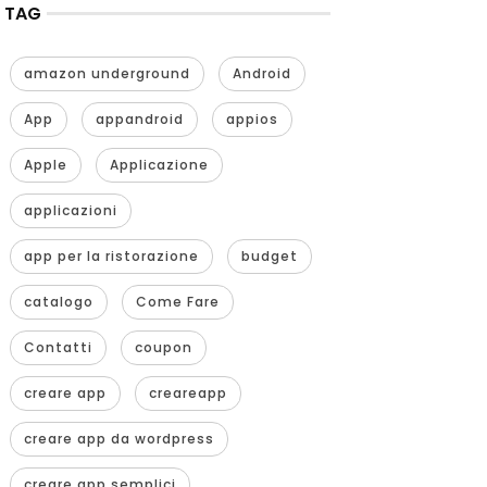
TAG
amazon underground
Android
App
appandroid
appios
Apple
Applicazione
applicazioni
app per la ristorazione
budget
catalogo
Come Fare
Contatti
coupon
creare app
creareapp
creare app da wordpress
creare app semplici