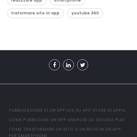
realizzare app
smartphone
traformare sito in app
youtube 360
PUBBLICAZIONE DI UN’APP IOS SU APP STORE DI APPLE
COME PUBBLICARE UN’APP ANDROID SU GOOGLE PLAY
COME TRASFORMARE UN SITO O UN BLOG IN UN APP
PER SMARTPHONE