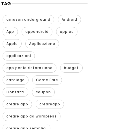
TAG
amazon underground
Android
App
appandroid
appios
Apple
Applicazione
applicazioni
app per la ristorazione
budget
catalogo
Come Fare
Contatti
coupon
creare app
creareapp
creare app da wordpress
creare app semplici