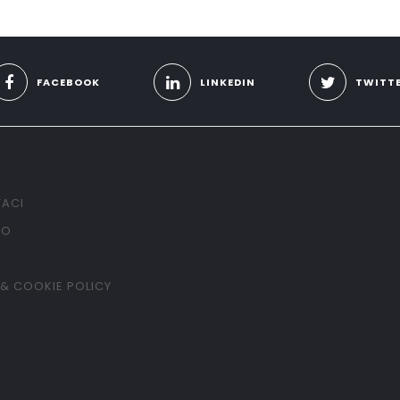
FACEBOOK
LINKEDIN
TWITT
ACI
TO
 & COOKIE POLICY