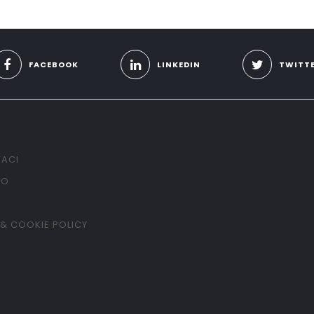
FACEBOOK
LINKEDIN
TWITT
ACI
TO
 & COOKIE POLICY