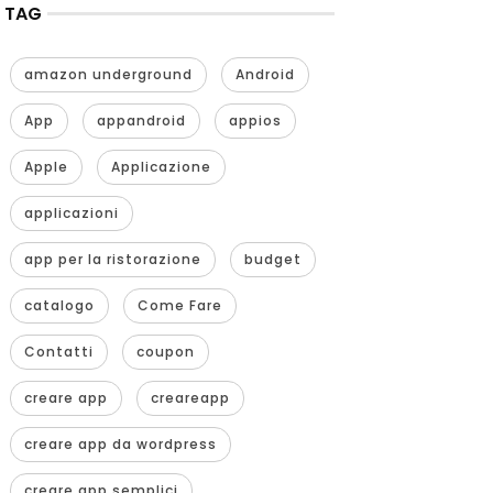
TAG
amazon underground
Android
App
appandroid
appios
Apple
Applicazione
applicazioni
app per la ristorazione
budget
catalogo
Come Fare
Contatti
coupon
creare app
creareapp
creare app da wordpress
creare app semplici