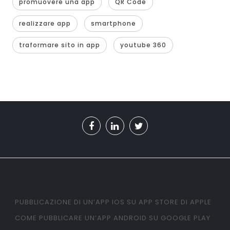
promuovere una app
QR Code
realizzare app
smartphone
traformare sito in app
youtube 360
PUBBLICAZIONE DI UN’APP IOS SU APP STORE DI APPLE
COME PUBBLICARE UN’APP ANDROID SU GOOGLE PLAY