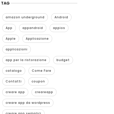
TAG
amazon underground
Android
App
appandroid
appios
Apple
Applicazione
applicazioni
app per la ristorazione
budget
catalogo
Come Fare
Contatti
coupon
creare app
creareapp
creare app da wordpress
creare app semplici