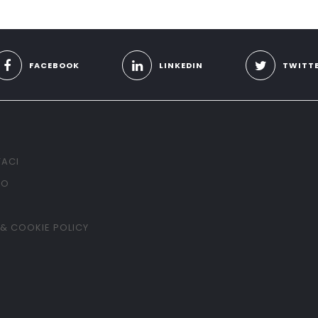
FACEBOOK
LINKEDIN
TWITT
ACI
TO
 & COOKIE POLICY