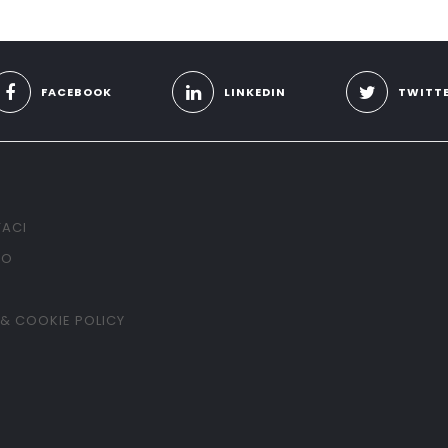
FACEBOOK
LINKEDIN
TWITT
ACI
TO
 & COOKIE POLICY