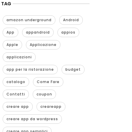
TAG
amazon underground
Android
App
appandroid
appios
Apple
Applicazione
applicazioni
app per la ristorazione
budget
catalogo
Come Fare
Contatti
coupon
creare app
creareapp
creare app da wordpress
creare app semplici