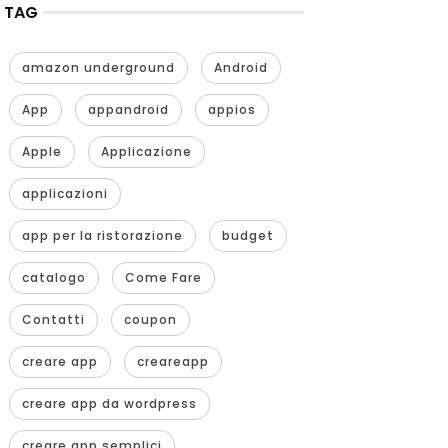
TAG
amazon underground
Android
App
appandroid
appios
Apple
Applicazione
applicazioni
app per la ristorazione
budget
catalogo
Come Fare
Contatti
coupon
creare app
creareapp
creare app da wordpress
creare app semplici