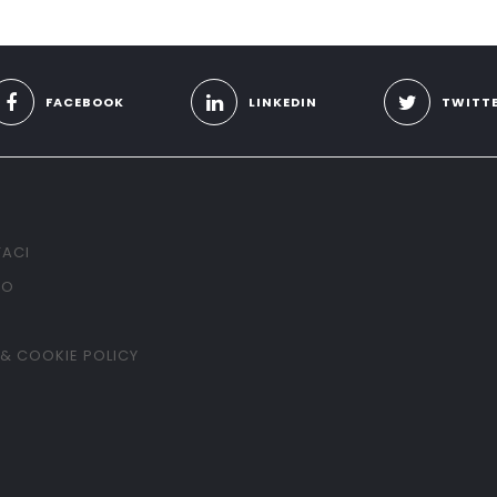
FACEBOOK
LINKEDIN
TWITT
ACI
TO
 & COOKIE POLICY