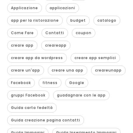
Applicazione
applicazioni
app per la ristorazione
budget
catalogo
Come Fare
Contatti
coupon
creare app
creareapp
creare app da wordpress
creare app semplici
creare un'app
creare una app
creareunapp
Facebook
fitness
Google
gruppi Facebook
guadagnare con le app
Guida carta fedeltà
Guida creazione pagina contatti
Guida Immagini
Guida Inserimento Immagini