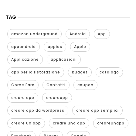
TAG
amazon underground
Android
App
appandroid
appios
Apple
Applicazione
applicazioni
app per la ristorazione
budget
catalogo
Come Fare
Contatti
coupon
creare app
creareapp
creare app da wordpress
creare app semplici
creare un'app
creare una app
creareunapp
Facebook
fitness
Google