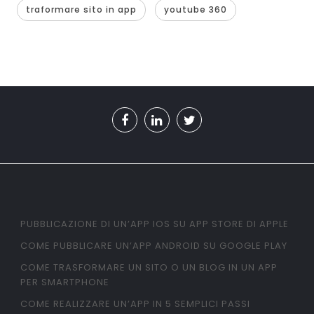
traformare sito in app
youtube 360
PUBBLICAZIONE DI UN’APP IOS SU APP STORE DI APPLE
COME PUBBLICARE UN’APP ANDROID SU GOOGLE PLAY
COME TRASFORMARE UN SITO O UN BLOG IN UN APP
PER SMARTPHONE
COME REALIZZARE UN’APP IN 5 SEMPLICI PASSI