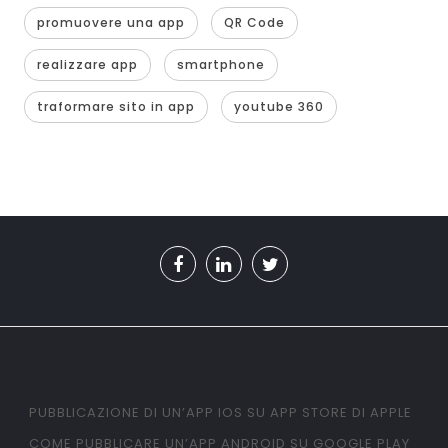
promuovere una app
QR Code
realizzare app
smartphone
traformare sito in app
youtube 360
PUBBLICAZIONE DI UN’APP IOS SU APP STORE DI APPLE
COME PUBBLICARE UN’APP ANDROID SU GOOGLE PLAY