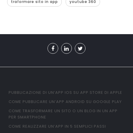
traformare sito in app
youtube 360
PUBBLICAZIONE DI UN’APP IOS SU APP STORE DI APPLE
COME PUBBLICARE UN’APP ANDROID SU GOOGLE PLAY
COME TRASFORMARE UN SITO O UN BLOG IN UN APP
PER SMARTPHONE
COME REALIZZARE UN’APP IN 5 SEMPLICI PASSI