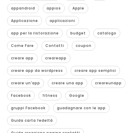
appandroid
appios
Apple
Applicazione
applicazioni
app per la ristorazione
budget
catalogo
Come Fare
Contatti
coupon
creare app
creareapp
creare app da wordpress
creare app semplici
creare un'app
creare una app
creareunapp
Facebook
fitness
Google
gruppi Facebook
guadagnare con le app
Guida carta fedeltà
Guida creazione pagina contatti