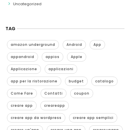
Uncategorized
TAG
amazon underground
Android
App
appandroid
appios
Apple
Applicazione
applicazioni
app per la ristorazione
budget
catalogo
Come Fare
Contatti
coupon
creare app
creareapp
creare app da wordpress
creare app semplici
creare un'app
creare una app
creareunapp