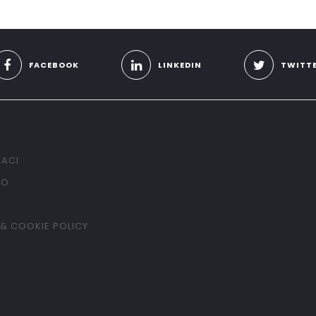
FACEBOOK
LINKEDIN
TWITT
ACI
TO
 & COOKIE POLICY