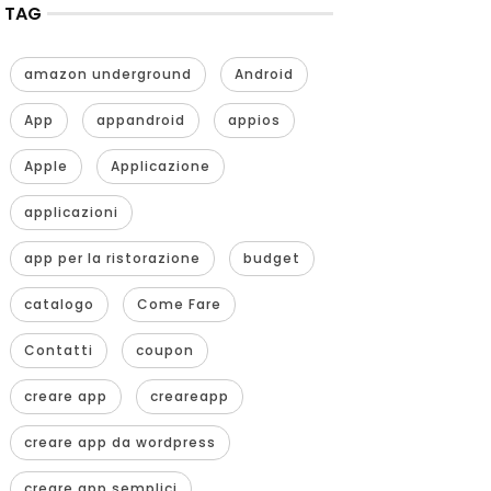
TAG
amazon underground
Android
App
appandroid
appios
Apple
Applicazione
applicazioni
app per la ristorazione
budget
catalogo
Come Fare
Contatti
coupon
creare app
creareapp
creare app da wordpress
creare app semplici