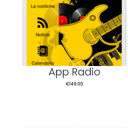
App Radio
€
149.00