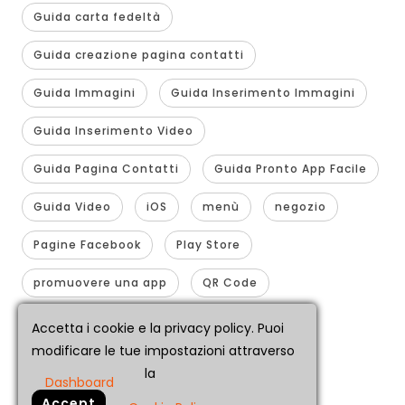
Guida carta fedeltà
Guida creazione pagina contatti
Guida Immagini
Guida Inserimento Immagini
Guida Inserimento Video
Guida Pagina Contatti
Guida Pronto App Facile
Guida Video
iOS
menù
negozio
Pagine Facebook
Play Store
promuovere una app
QR Code
realizzare app
smartphone
Accetta i cookie e la privacy policy. Puoi
modificare le tue impostazioni attraverso
traformare sito in app
youtube 360
la
Dashboard