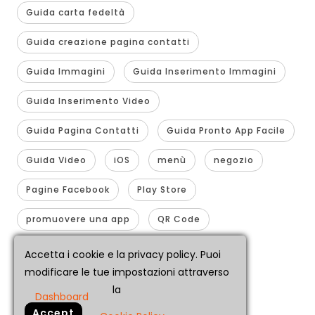
Guida carta fedeltà
Guida creazione pagina contatti
Guida Immagini
Guida Inserimento Immagini
Guida Inserimento Video
Guida Pagina Contatti
Guida Pronto App Facile
Guida Video
iOS
menù
negozio
Pagine Facebook
Play Store
promuovere una app
QR Code
realizzare app
smartphone
Accetta i cookie e la privacy policy. Puoi
modificare le tue impostazioni attraverso
traformare sito in app
youtube 360
la
Dashboard
GDPR